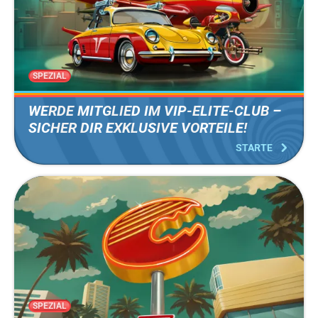
SPEZIAL
WERDE MITGLIED IM VIP-ELITE-CLUB –
SICHER DIR EXKLUSIVE VORTEILE!
STARTE
SPEZIAL