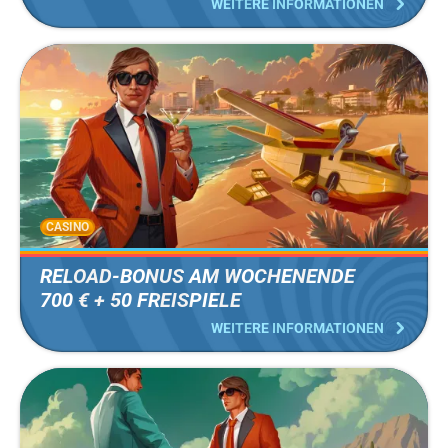
WEITERE INFORMATIONEN
CASINO
RELOAD-BONUS AM WOCHENENDE
700 € + 50 FREISPIELE
WEITERE INFORMATIONEN