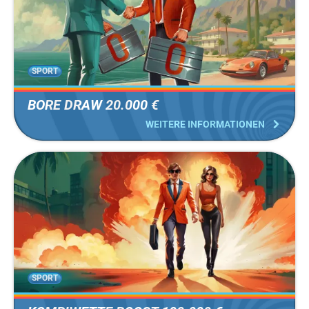
SPORT
BORE DRAW 20.000 €
WEITERE INFORMATIONEN
SPORT