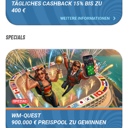
TÄGLICHES CASHBACK 15% BIS ZU
400 €
WEITERE INFORMATIONEN
SPECIALS
SPEZIAL
WM-QUEST
900.000 € PREISPOOL ZU GEWINNEN