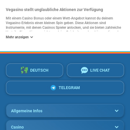
Vegasino stellt unglaubliche Aktionen zur Verfügung
Mit einem Casino Bonus oder einem Wett-Angebot kannst du deinem
Vegasino-Erlebnis einen kleinen Spin geben. Diese Aktionen sind
Instrumente, mit denen Casinos Spieler anlocken, und sie bieten zahlreiche
Vorteile. Sie verlängern nicht nur deine Spielzeit, sondern können dir auch
die seltene Chance geben, dein Glück zu erhalten.
Mehr anzeigen
Deine Spielreise bei Vegasino ist also unvollständig, wenn du nicht ein
Wettangebot oder einen Casino Bonus an deiner Seite hast. Die Boni auf
dieser Glücksspielseite reichen von Freispielen über Cashback bis hin zu
Gratiswetten und vielem mehr.
Wenn du bei Vegasino bist, vergiss nicht, dir die Casino Spiele und
DEUTSCH
LIVE CHAT
Sportwetten anzusehen. Du wirst dich bestimmt amüsieren, wenn du das
tust. Eine weitere Sache, auf die du dich bei Vegasino freuen kannst, ist der
zuverlässige Support, denn diese Plattform bietet einen 24/7-
Kundenservice.
TELEGRAM
Vegasino Casino Boni
Wenn du die Vegasino Aktion Seite besuchst, hast du nur eine Sorge - was
du wählen sollst. Diese Glücksspielplattform hält genug Freebies bereit, um
Allgemeine Infos
jeden Tag auf dieser Plattform lohnenswert zu machen.
Wenn du ein Vegasino-Konto öffnest, bekommst du Boni, mit denen du
Casino
Slots kostenlos spielen kannst. Einige dieser Vergünstigungen bieten sogar