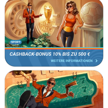
SPORT
CASHBACK-BONUS 10% BIS ZU 500 €
WEITERE INFORMATIONEN